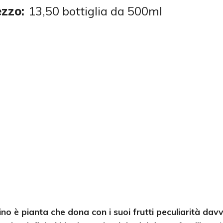
ezzo:
13,50 bottiglia da 500ml
cino è pianta che dona con i suoi frutti peculiarità dav