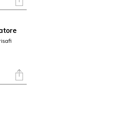
vatore
isafi