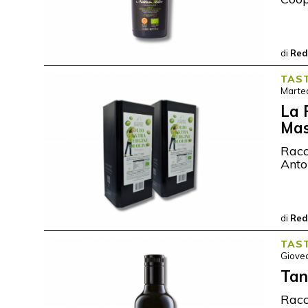
di
Red
TAS
Marte
La 
Mas
Racc
Anto
di
Red
TAS
Giove
Tan
Racc