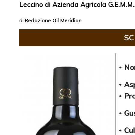
Leccino di Azienda Agricola G.E.M.M.A
di
Redazione Oil Meridian
SC
No
•
As
•
Pr
•
Gu
•
Cul
•