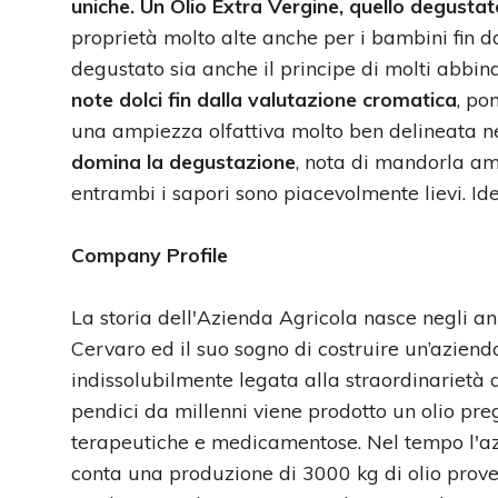
uniche. Un Olio Extra Vergine, quello degustato
proprietà molto alte anche per i bambini fin da
degustato sia anche il principe di molti abbin
note dolci fin dalla valutazione cromatica
, po
una ampiezza olfattiva molto ben delineata nell
domina la degustazione
, nota di mandorla am
entrambi i sapori sono piacevolmente lievi. I
Company Profile
La storia dell'Azienda Agricola nasce negli an
Cervaro ed il suo sogno di costruire un’aziend
indissolubilmente legata alla straordinarietà d
pendici da millenni viene prodotto un olio pre
terapeutiche e medicamentose. Nel tempo l'azie
conta una produzione di 3000 kg di olio proven