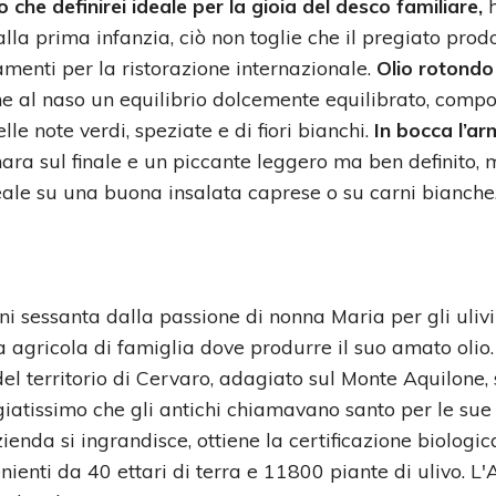
 che definirei ideale per la gioia del desco familiare,
h
lla prima infanzia, ciò non toglie che il pregiato prod
amenti per la ristorazione internazionale.
Olio rotondo 
ne al naso un equilibrio dolcemente equilibrato, comp
e note verdi, speziate e di fiori bianchi.
In bocca l’a
ara sul finale e un piccante leggero ma ben definito,
deale su una buona insalata caprese o su carni bianche
ni sessanta dalla passione di nonna Maria per gli ulivi
a agricola di famiglia dove produrre il suo amato olio.
el territorio di Cervaro, adagiato sul Monte Aquilone, 
giatissimo che gli antichi chiamavano santo per le sue
nda si ingrandisce, ottiene la certificazione biologic
ienti da 40 ettari di terra e 11800 piante di ulivo. L