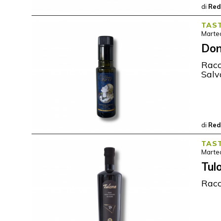
di
Red
TAS
Marted
Don
Racc
Salv
di
Red
TAS
Marted
Tul
Racc