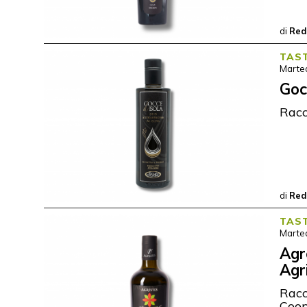
di
Red
TAS
Marted
Goc
Racc
di
Red
TAS
Marted
Agr
Agr
Racc
Coop