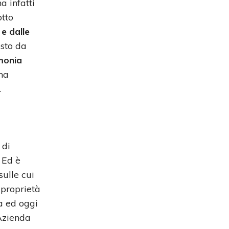
a infatti
otto
e dalle
osto da
rmonia
 ma
.
 di
 Ed è
sulle cui
 proprietà
a ed oggi
'Azienda