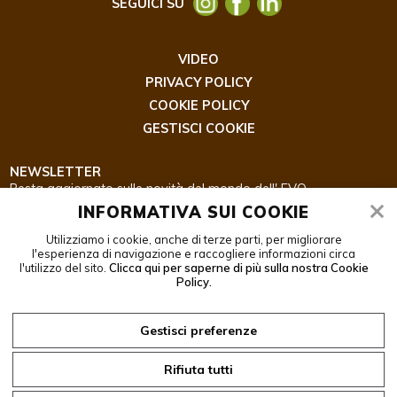
SEGUICI SU
VIDEO
PRIVACY POLICY
COOKIE POLICY
GESTISCI COOKIE
NEWSLETTER
Resta aggiornato sulle novità del mondo dell' EVO.
INFORMATIVA SUI COOKIE
Utilizziamo i cookie, anche di terze parti, per migliorare
l'esperienza di navigazione e raccogliere informazioni circa
l'utilizzo del sito.
Clicca qui per saperne di più sulla nostra Cookie
Policy.
ISCRIZIONE
Confermo di aver letto la
PRIVACY POLICY
Gestisci preferenze
Rifiuta tutti
Web by
www.bin
8
studios.com